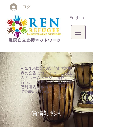
ログイン
English
難民自立支援ネットワーク
■REN定款第40条「貸借対照
表の公告については、この法
人のホームページに掲載して
行う。」に基づき、RENは貸
借対照表を本ホームページに
て公表いたします。
​貸借対照表